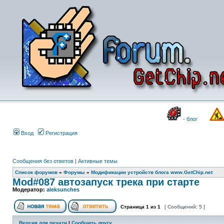
- блог
Вход
Регистрация
Сообщения без ответов
|
Активные темы
Список форумов
»
Форумы
»
Модификации устройств блога www.GetChip.net
Mod#087 автозапуск трека при старте
Модератор:
aleksunches
Страница
1
из
1
[ Сообщений: 5 ]
Версия для печати
|
Сообщить другу