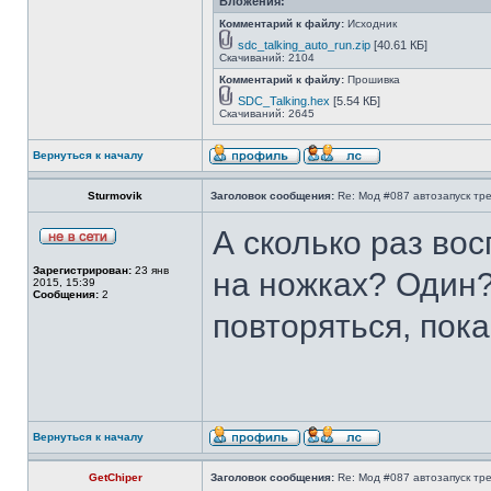
Вложения:
Комментарий к файлу:
Исходник
sdc_talking_auto_run.zip
[40.61 КБ]
Скачиваний: 2104
Комментарий к файлу:
Прошивка
SDC_Talking.hex
[5.54 КБ]
Скачиваний: 2645
Вернуться к началу
Sturmovik
Заголовок сообщения:
Re: Мод #087 автозапуск тре
А сколько раз во
Зарегистрирован:
23 янв
на ножках? Один
2015, 15:39
Сообщения:
2
повторяться, пок
Вернуться к началу
GetChiper
Заголовок сообщения:
Re: Мод #087 автозапуск тре