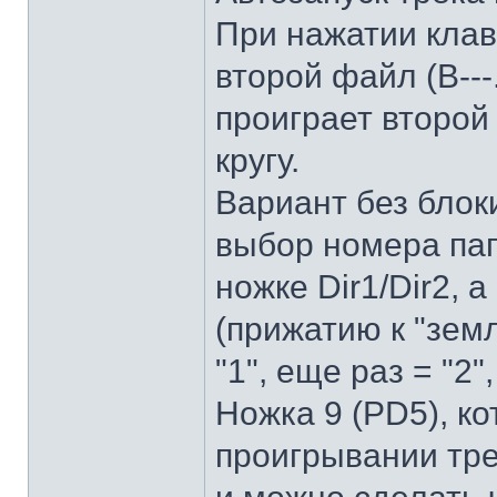
При нажатии клав
второй файл (В--
проиграет второй 
кругу.
Вариант без блоки
выбор номера пап
ножке Dir1/Dir2,
(прижатию к "земл
"1", еще раз = "2",
Ножка 9 (PD5), ко
проигрывании тре