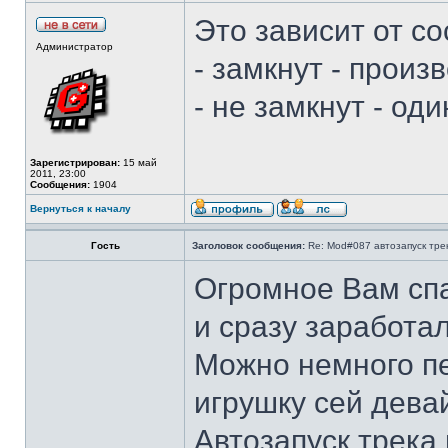
Это зависит от со
Администратор
- замкнут - прои
- не замкнут - оди
Зарегистрирован:
15 май
2011, 23:00
Сообщения:
1904
Вернуться к началу
Гость
Заголовок сообщения:
Re: Mod#087 автозапуск тре
Огромное Вам спа
и сразу заработа
Можно немного п
игрушку сей дева
Автозапуск трека 