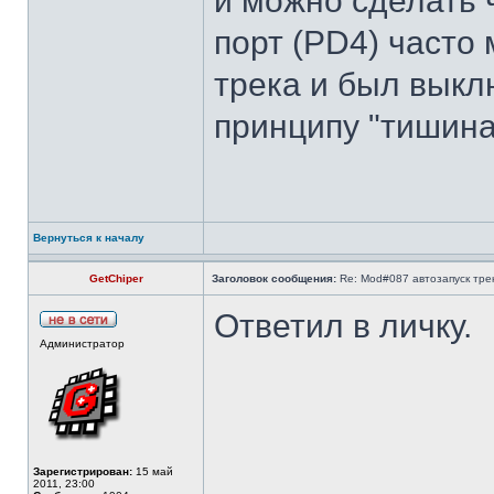
и можно сделать 
порт (PD4) часто
трека и был выкл
принципу "тишина
Вернуться к началу
GetChiper
Заголовок сообщения:
Re: Mod#087 автозапуск тре
Ответил в личку.
Администратор
Зарегистрирован:
15 май
2011, 23:00