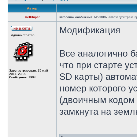
Автор
GetChiper
Заголовок сообщения:
Mod#087 автозапуск трека п
Модификация
Администратор
Все аналогично б
что при старте ус
Зарегистрирован:
15 май
SD карты) автома
2011, 23:00
Сообщения:
1904
номер которого ус
(двоичным кодом 0
замкнута на землю