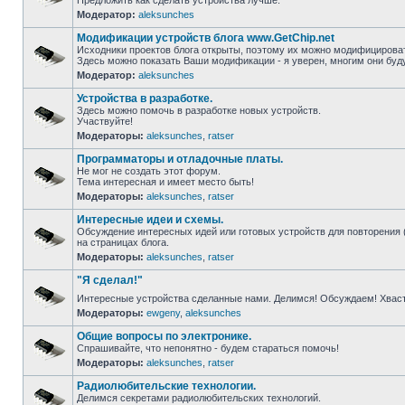
Предложить как сделать устройства лучше.
Модератор:
aleksunches
Модификации устройств блога www.GetChip.net
Исходники проектов блога открыты, поэтому их можно модифицироват
Здесь можно показать Ваши модификации - я уверен, многим они буд
Модератор:
aleksunches
Устройства в разработке.
Здесь можно помочь в разработке новых устройств.
Участвуйте!
Модераторы:
aleksunches
,
ratser
Программаторы и отладочные платы.
Не мог не создать этот форум.
Тема интересная и имеет место быть!
Модераторы:
aleksunches
,
ratser
Интересные идеи и схемы.
Обсуждение интересных идей или готовых устройств для повторения 
на страницах блога.
Модераторы:
aleksunches
,
ratser
"Я сделал!"
Интересные устройства сделанные нами. Делимся! Обсуждаем! Хвас
Модераторы:
ewgeny
,
aleksunches
Общие вопросы по электронике.
Спрашивайте, что непонятно - будем стараться помочь!
Модераторы:
aleksunches
,
ratser
Радиолюбительские технологии.
Делимся секретами радиолюбительских технологий.