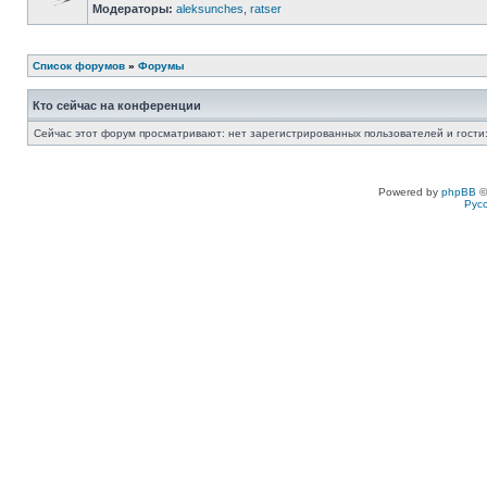
Модераторы:
aleksunches
,
ratser
Список форумов
»
Форумы
Кто сейчас на конференции
Сейчас этот форум просматривают: нет зарегистрированных пользователей и гости:
Powered by
phpBB
©
Рус