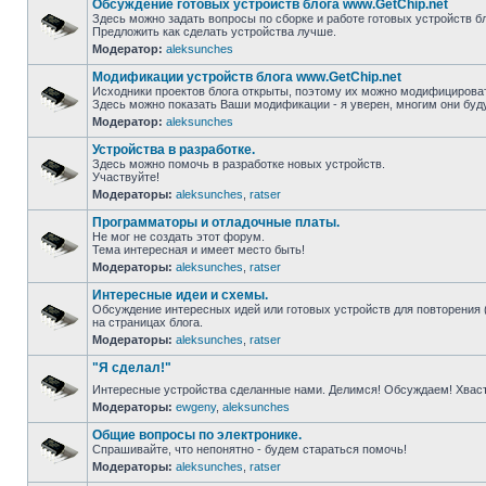
Обсуждение готовых устройств блога www.GetChip.net
Здесь можно задать вопросы по сборке и работе готовых устройств бл
Предложить как сделать устройства лучше.
Модератор:
aleksunches
Модификации устройств блога www.GetChip.net
Исходники проектов блога открыты, поэтому их можно модифицироват
Здесь можно показать Ваши модификации - я уверен, многим они буд
Модератор:
aleksunches
Устройства в разработке.
Здесь можно помочь в разработке новых устройств.
Участвуйте!
Модераторы:
aleksunches
,
ratser
Программаторы и отладочные платы.
Не мог не создать этот форум.
Тема интересная и имеет место быть!
Модераторы:
aleksunches
,
ratser
Интересные идеи и схемы.
Обсуждение интересных идей или готовых устройств для повторения 
на страницах блога.
Модераторы:
aleksunches
,
ratser
"Я сделал!"
Интересные устройства сделанные нами. Делимся! Обсуждаем! Хвас
Модераторы:
ewgeny
,
aleksunches
Общие вопросы по электронике.
Спрашивайте, что непонятно - будем стараться помочь!
Модераторы:
aleksunches
,
ratser