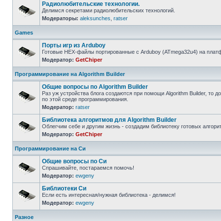
Радиолюбительские технологии.
Делимся секретами радиолюбительских технологий.
Модераторы:
aleksunches
,
ratser
Games
Порты игр из Arduboy
Готовые HEX-файлы портированные с Arduboy (ATmega32u4) на платфо
Модератор:
GetChiper
Программирование на Algorithm Builder
Общие вопросы по Algorithm Builder
Раз уж устройства блога создаются при помощи Algorithm Builder, то 
по этой среде программирования.
Модератор:
ratser
Библиотека алгоритмов для Algorithm Builder
Облегчим себе и другим жизнь - создадим библиотеку готовых алгори
Модератор:
GetChiper
Программирование на Си
Общие вопросы по Си
Спрашивайте, постараемся помочь!
Модератор:
ewgeny
Библиотеки Си
Если есть интересная/нужная библиотека - делимся!
Модератор:
ewgeny
Разное