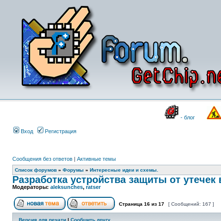
- блог
Вход
Регистрация
Сообщения без ответов
|
Активные темы
Список форумов
»
Форумы
»
Интересные идеи и схемы.
Разработка устройства защиты от утечек
Модераторы:
aleksunches
,
ratser
Страница
16
из
17
[ Сообщений: 167 ]
Версия для печати
|
Сообщить другу