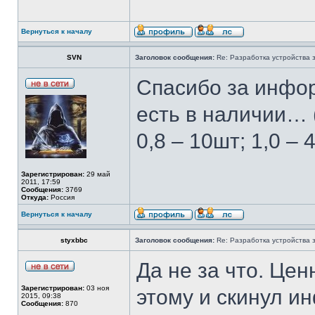
Вернуться к началу
SVN
Заголовок сообщения:
Re: Разработка устройства з
Спасибо за инфо
есть в наличии… (
0,8 – 10шт; 1,0 – 
Зарегистрирован:
29 май
2011, 17:59
Сообщения:
3769
Откуда:
Россия
Вернуться к началу
styxbbc
Заголовок сообщения:
Re: Разработка устройства з
Да не за что. Це
Зарегистрирован:
03 ноя
этому и скинул ин
2015, 09:38
Сообщения:
870