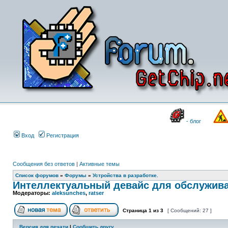
- блог
Вход
Регистрация
Сообщения без ответов
|
Активные темы
Список форумов
»
Форумы
»
Устройства в разработке.
Интеллектуальный девайс для обслужива
Модераторы:
aleksunches
,
ratser
Страница
1
из
3
[ Сообщений: 27 ]
Версия для печати
|
Сообщить другу