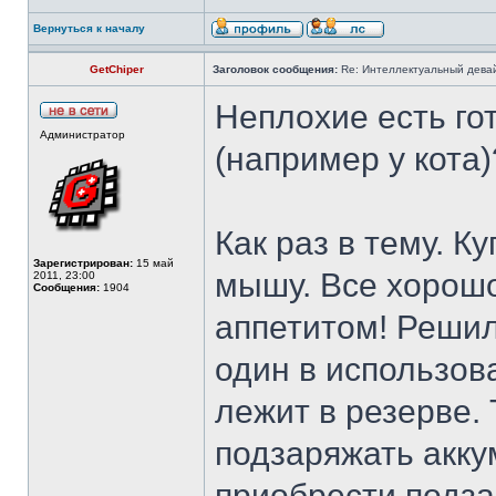
Вернуться к началу
GetChiper
Заголовок сообщения:
Re: Интеллектуальный девай
Неплохие есть го
Администратор
(например у кота)
Как раз в тему. 
Зарегистрирован:
15 май
мышу. Все хорошо
2011, 23:00
Сообщения:
1904
аппетитом! Решил
один в использов
лежит в резерве. 
подзаряжать акк
приобрести подз