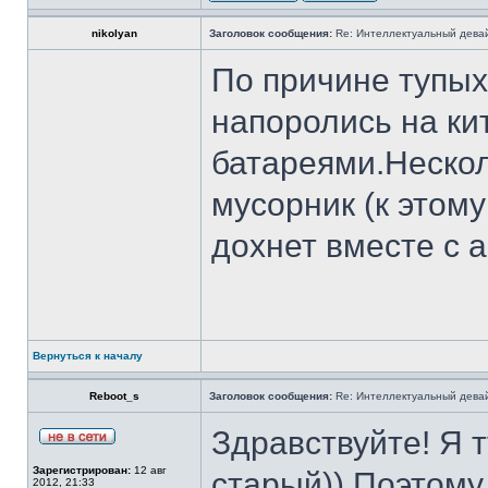
nikolyan
Заголовок сообщения:
Re: Интеллектуальный девай
По причине тупых
напоролись на ки
батареями.Нескол
мусорник (к этом
дохнет вместе с ак
Вернуться к началу
Reboot_s
Заголовок сообщения:
Re: Интеллектуальный девай
Здравствуйте! Я т
Зарегистрирован:
12 авг
старый)) Поэтому
2012, 21:33