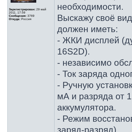
необходимости.
Зарегистрирован:
29 май
2011, 17:59
Выскажу своё вид
Сообщения:
3769
Откуда:
Россия
должен иметь:
- ЖКИ дисплей (д
16S2D).
- независимо обсл
- Ток заряда одно
- Ручную установк
мА и разряда от 
аккумулятора.
- Режим восстано
заряд-разряд).