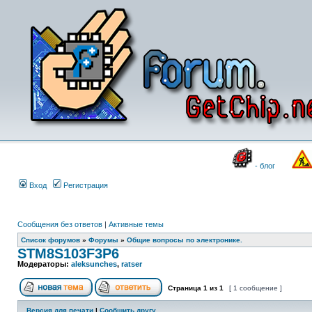
- блог
Вход
Регистрация
Сообщения без ответов
|
Активные темы
Список форумов
»
Форумы
»
Общие вопросы по электронике.
STM8S103F3P6
Модераторы:
aleksunches
,
ratser
Страница
1
из
1
[ 1 сообщение ]
Версия для печати
|
Сообщить другу