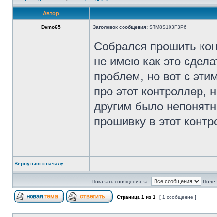
Автор
Demo65
Заголовок сообщения:
STM8S103F3P6
Собрался прошить ко
не имею как это сдел
проблем, но вот с эти
про этот контроллер, 
другим было непонятн
прошивку в этот контр
Вернуться к началу
Показать сообщения за:
Поле 
Страница
1
из
1
[ 1 сообщение ]