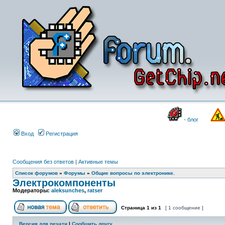
- блог
Вход
Регистрация
Сообщения без ответов
|
Активные темы
Список форумов
»
Форумы
»
Общие вопросы по электронике.
Электрокомпоненты
Модераторы:
aleksunches
,
ratser
Страница
1
из
1
[ 1 сообщение ]
Версия для печати
|
Сообщить другу