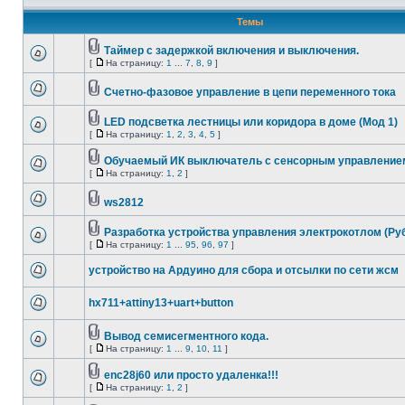
Темы
Таймер с задержкой включения и выключения.
[
На страницу:
1
...
7
,
8
,
9
]
Счетно-фазовое управление в цепи переменного тока
LED подсветка лестницы или коридора в доме (Мод 1)
[
На страницу:
1
,
2
,
3
,
4
,
5
]
Обучаемый ИК выключатель с сенсорным управление
[
На страницу:
1
,
2
]
ws2812
Разработка устройства управления электрокотлом (Руб
[
На страницу:
1
...
95
,
96
,
97
]
устройство на Ардуино для сбора и отсылки по сети жсм
hx711+attiny13+uart+button
Вывод семисегментного кода.
[
На страницу:
1
...
9
,
10
,
11
]
enc28j60 или просто удаленка!!!
[
На страницу:
1
,
2
]