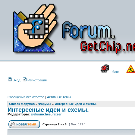
- блог
Вход
Регистрация
Сообщения без ответов
|
Активные темы
Список форумов
»
Форумы
»
Интересные идеи и схемы.
Интересные идеи и схемы.
Модераторы:
aleksunches
,
ratser
Страница
2
из
8
[ Тем: 179 ]