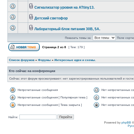
Сигнализатор уровня на ATtiny13.
Детский светофор
Лабораторный блок питания 30В, 5А.
Показать темы за:
Поле сорти
Страница
2
из
8
[ Тем: 179 ]
Список форумов
»
Форумы
»
Интересные идеи и схемы.
Кто сейчас на конференции
Сейчас этот форум просматривают: нет зарегистрированных пользователей и гости:
Непрочитанные сообщения
Нет непрочитанных с
Непрочитанные сообщения [ Популярная тема ]
Нет непрочитанных со
Непрочитанные сообщения [ Тема закрыта ]
Нет непрочитанных со
Найти:
Powered by
phpBB
©
Рус