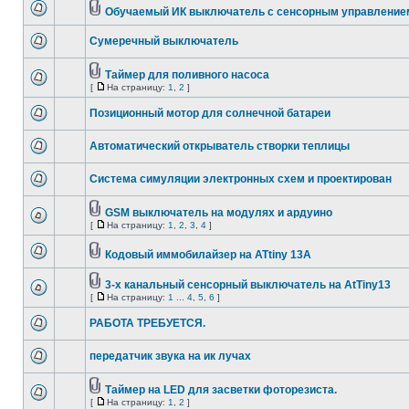
Обучаемый ИК выключатель с сенсорным управление
Сумеречный выключатель
Таймер для поливного насоса
[
На страницу:
1
,
2
]
Позиционный мотор для солнечной батареи
Автоматический открыватель створки теплицы
Система симуляции электронных схем и проектирован
GSM выключатель на модулях и ардуино
[
На страницу:
1
,
2
,
3
,
4
]
Кодовый иммобилайзер на ATtiny 13A
3-х канальный сенсорный выключатель на AtTiny13
[
На страницу:
1
...
4
,
5
,
6
]
РАБОТА ТРЕБУЕТСЯ.
передатчик звука на ик лучах
Таймер на LED для засветки фоторезиста.
[
На страницу:
1
,
2
]