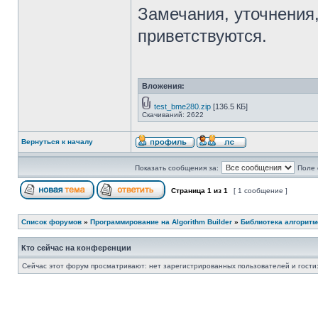
Замечания, уточнения
приветствуются.
Вложения:
test_bme280.zip
[136.5 КБ]
Скачиваний: 2622
Вернуться к началу
Показать сообщения за:
Поле 
Страница
1
из
1
[ 1 сообщение ]
Список форумов
»
Программирование на Algorithm Builder
»
Библиотека алгоритмо
Кто сейчас на конференции
Сейчас этот форум просматривают: нет зарегистрированных пользователей и гости: