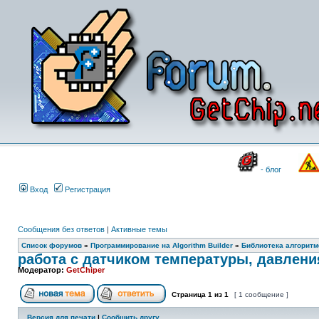
- блог
Вход
Регистрация
Сообщения без ответов
|
Активные темы
Список форумов
»
Программирование на Algorithm Builder
»
Библиотека алгоритмо
работа с датчиком температуры, давлен
Модератор:
GetChiper
Страница
1
из
1
[ 1 сообщение ]
Версия для печати
|
Сообщить другу