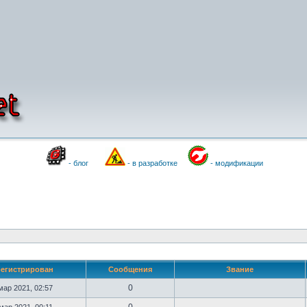
- блог
- в разработке
- модификации
регистрирован
Сообщения
Звание
0
мар 2021, 02:57