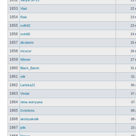
1852
Vanya-30-15
21 
1853
Vlad
22 
1854
Rais
23 
1855
xofir82
23 
1856
svin66
24 
1857
dicobemi
25 
1858
mcucsr
26 
1859
Winner
27 
1860
Black_Baron
31 
1861
stik
01 
1862
Lariska22
06 
1863
Vindal
07 
1864
лень-матушка
07 
1865
Grishkins
08 
1866
aksinyakotik
08 
1867
jolis
10 