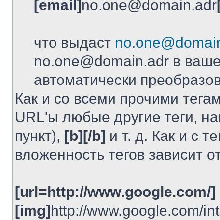
[email]
no.one@domain.adr
что выдаст
no.one@domain
no.one@domain.adr в ваше
автоматически преобразов
Как и со всеми прочими тега
URL'ы любые другие теги, н
пункт),
[b][/b]
и т. д. Как и с
вложенность тегов зависит от
[url=http://www.google.com/]
[img]
http://www.google.com/int