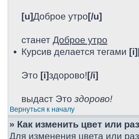
[u]
Доброе утро
[/u]
станет
Доброе утро
Курсив делается тегами
[i]
Это
[i]
здорово!
[/i]
выдаст Это
здорово!
Вернуться к началу
» Как изменить цвет или ра
Для изменения цвета или ра