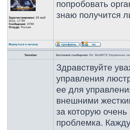
попробовать орг
знаю получится л
Зарегистрирован:
29 май
2011, 17:59
Сообщения:
3769
Откуда:
Россия
Вернуться к началу
Yaroslav
Заголовок сообщения:
Re: Mod#076 Управление л
Здравствуйте ува
управления люстр
ее для управлени
внешними жестки
за которую очень
проблемка. Кажду