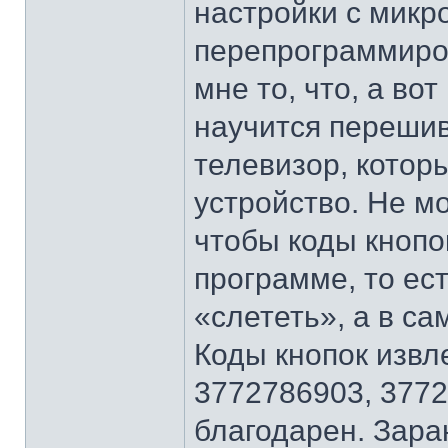
настройки с микр
перепрограммиров
мне то, что, а во
научится перешив
телевизор, котор
устройство. Не м
чтобы коды кнопо
программе, то ес
«слететь», а в с
Коды кнопок извл
3772786903, 3772
благодарен. Зара