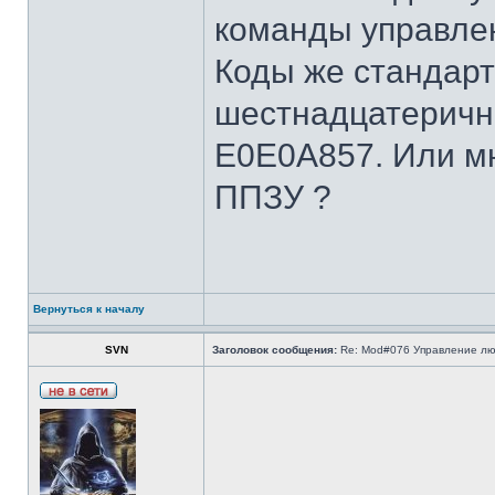
команды управлен
Коды же стандар
шестнадцатеричн
E0E0A857. Или мн
ППЗУ ?
Вернуться к началу
SVN
Заголовок сообщения:
Re: Mod#076 Управление л