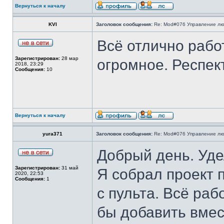
Вернуться к началу
KVI
Заголовок сообщения:
Re: Mod#076 Управление л
Всё отлично работ
Зарегистрирован:
28 мар
огромное. Респек
2018, 23:29
Сообщения:
10
Вернуться к началу
yura371
Заголовок сообщения:
Re: Mod#076 Управление л
Добрый день. Уде
Зарегистрирован:
31 май
Я собрал проект 
2020, 22:53
Сообщения:
1
с пульта. Всё раб
бы добавить вмес