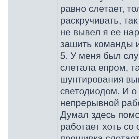
равно слетает, то
раскручивать, так
не вывел я ее на
зашить команды и 
5. У меня был сл
слетала епром, т
шунтирования вы
светодиодом. И о 
непрерывной рабо
Думал здесь помож
работает хоть со 
прошивка слетает