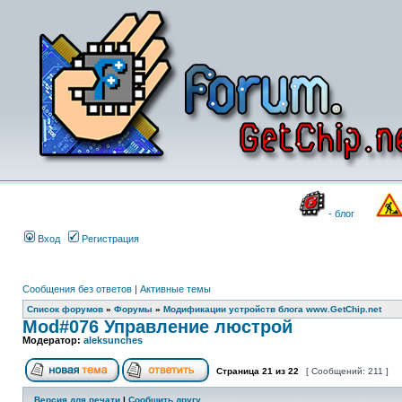
- блог
Вход
Регистрация
Сообщения без ответов
|
Активные темы
Список форумов
»
Форумы
»
Модификации устройств блога www.GetChip.net
Mod#076 Управление люстрой
Модератор:
aleksunches
Страница
21
из
22
[ Сообщений: 211 ]
Версия для печати
|
Сообщить другу