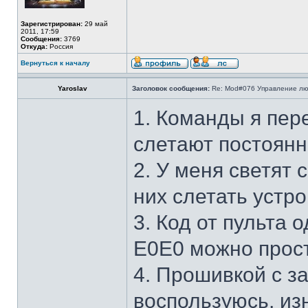
Зарегистрирован:
29 май
2011, 17:59
Сообщения:
3769
Откуда:
Россия
Вернуться к началу
Yaroslav
Заголовок сообщения:
Re: Mod#076 Управление л
1. Команды я пер
слетают постоянн
2. У меня светят
них слетать устр
3. Код от пульта 
E0E0 можно прост
4. Прошивкой с з
воспользуюсь, из