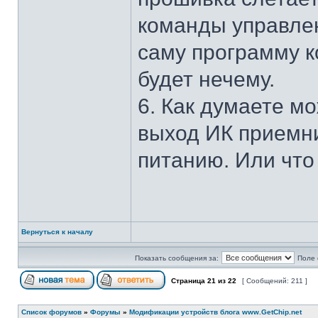
команды управлен
саму программу к
будет нечему.
6. Как думаете м
выход ИК приемни
питанию. Или что
Вернуться к началу
Показать сообщения за:
Поле 
Страница
21
из
22
[ Сообщений: 211 ]
Список форумов
»
Форумы
»
Модификации устройств блога www.GetChip.net