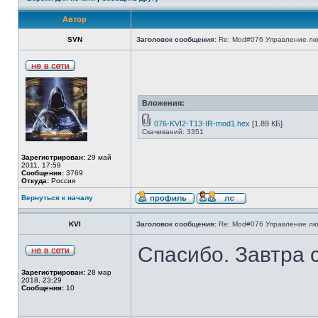
Автор
SVN
Заголовок сообщения:
Re: Mod#076 Управление л
Вложения:
076-KVI2-T13-IR-mod1.hex
[1.89 КБ]
Скачиваний: 3351
Зарегистрирован:
29 май
2011, 17:59
Сообщения:
3769
Откуда:
Россия
Вернуться к началу
KVI
Заголовок сообщения:
Re: Mod#076 Управление л
Спасибо. Завтра 
Зарегистрирован:
28 мар
2018, 23:29
Сообщения:
10