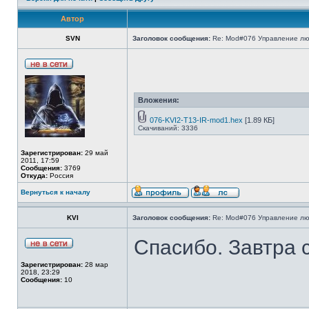
Автор
SVN
Заголовок сообщения:
Re: Mod#076 Управление л
Вложения:
076-KVI2-T13-IR-mod1.hex
[1.89 КБ]
Скачиваний: 3336
Зарегистрирован:
29 май
2011, 17:59
Сообщения:
3769
Откуда:
Россия
Вернуться к началу
KVI
Заголовок сообщения:
Re: Mod#076 Управление л
Спасибо. Завтра 
Зарегистрирован:
28 мар
2018, 23:29
Сообщения:
10