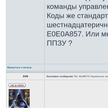
команды управлен
Коды же стандар
шестнадцатеричн
E0E0A857. Или мн
ППЗУ ?
Вернуться к началу
SVN
Заголовок сообщения:
Re: Mod#076 Управление л