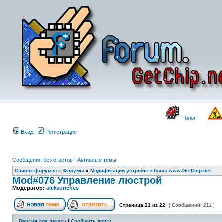
- блог
Вход
Регистрация
Сообщения без ответов
|
Активные темы
Список форумов
»
Форумы
»
Модификации устройств блога www.GetChip.net
Mod#076 Управление люстрой
Модератор:
aleksunches
Страница
21
из
22
[ Сообщений: 211 ]
Версия для печати
|
Сообщить другу