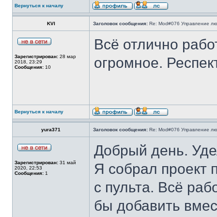
Вернуться к началу
KVI
Заголовок сообщения:
Re: Mod#076 Управление л
Всё отлично работ
Зарегистрирован:
28 мар
огромное. Респек
2018, 23:29
Сообщения:
10
Вернуться к началу
yura371
Заголовок сообщения:
Re: Mod#076 Управление л
Добрый день. Уде
Зарегистрирован:
31 май
Я собрал проект 
2020, 22:53
Сообщения:
1
с пульта. Всё раб
бы добавить вмес