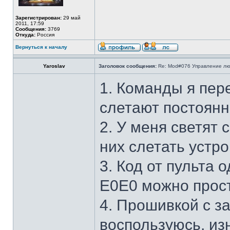
Зарегистрирован:
29 май
2011, 17:59
Сообщения:
3769
Откуда:
Россия
Вернуться к началу
Yaroslav
Заголовок сообщения:
Re: Mod#076 Управление л
1. Команды я пер
слетают постоянн
2. У меня светят
них слетать устр
3. Код от пульта 
E0E0 можно прост
4. Прошивкой с з
воспользуюсь, из