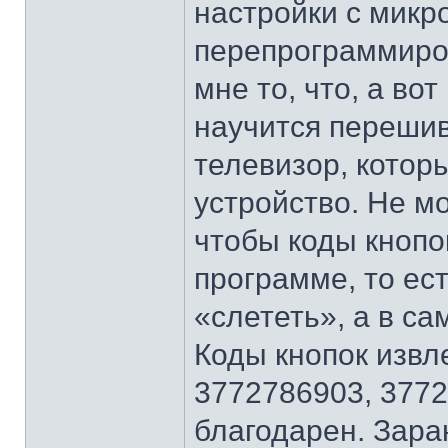
настройки с микр
перепрограммиров
мне то, что, а во
научится перешив
телевизор, котор
устройство. Не м
чтобы коды кнопо
программе, то ес
«слететь», а в с
Коды кнопок извл
3772786903, 3772
благодарен. Зара