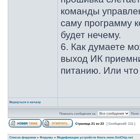
команды управлен
саму программу к
будет нечему.
6. Как думаете м
выход ИК приемни
питанию. Или что
Вернуться к началу
Показать сообщения за:
Поле 
Страница
21
из
22
[ Сообщений: 211 ]
Список форумов
»
Форумы
»
Модификации устройств блога www.GetChip.net