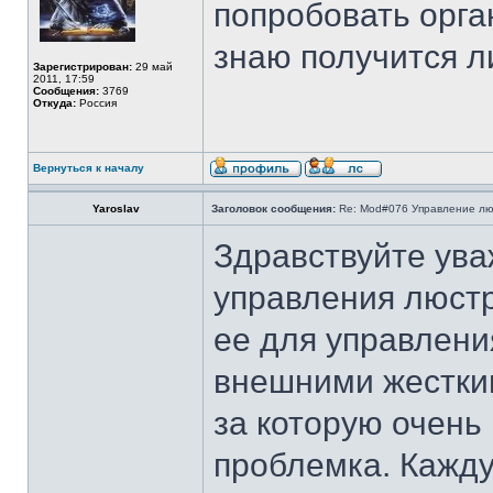
попробовать орг
знаю получится л
Зарегистрирован:
29 май
2011, 17:59
Сообщения:
3769
Откуда:
Россия
Вернуться к началу
Yaroslav
Заголовок сообщения:
Re: Mod#076 Управление л
Здравствуйте ува
управления люстр
ее для управлени
внешними жестки
за которую очень
проблемка. Кажду