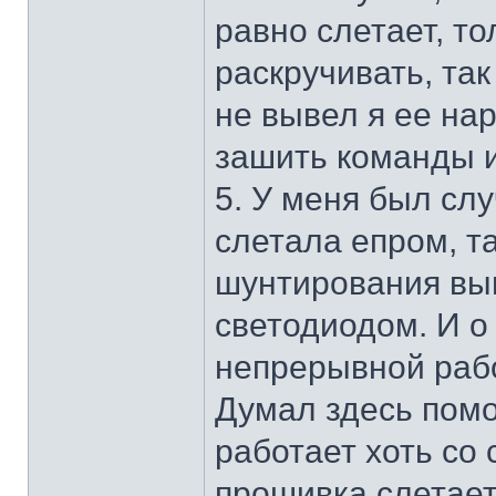
равно слетает, то
раскручивать, так
не вывел я ее на
зашить команды и 
5. У меня был сл
слетала епром, т
шунтирования вы
светодиодом. И о 
непрерывной рабо
Думал здесь помож
работает хоть со 
прошивка слетает