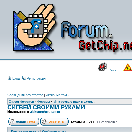
- блог
Вход
Регистрация
Сообщения без ответов
|
Активные темы
Список форумов
»
Форумы
»
Интересные идеи и схемы.
СИГВЕЙ СВОИМИ РУКАМИ
Модераторы:
aleksunches
,
ratser
Страница
1
из
1
[ 1 сообщение ]
Версия для печати
|
Сообщить другу