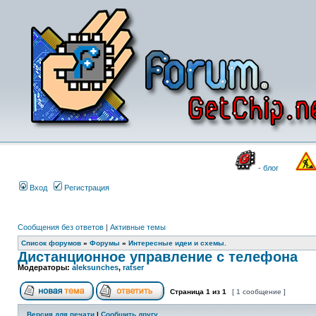
- блог
Вход
Регистрация
Сообщения без ответов
|
Активные темы
Список форумов
»
Форумы
»
Интересные идеи и схемы.
Дистанционное управление с телефона
Модераторы:
aleksunches
,
ratser
Страница
1
из
1
[ 1 сообщение ]
Версия для печати
|
Сообщить другу