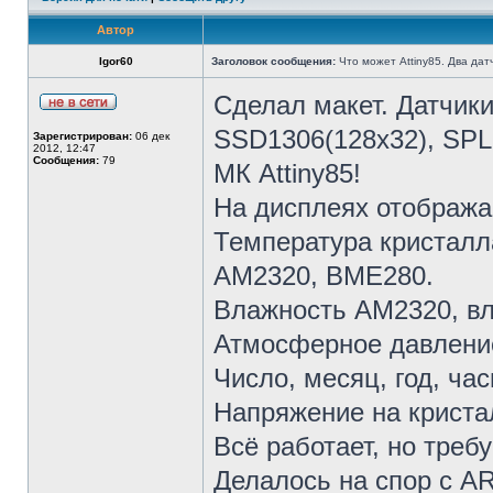
Автор
Igor60
Заголовок сообщения:
Что может Attiny85. Два датч
Сделал макет. Датчик
SSD1306(128x32), SPL
Зарегистрирован:
06 дек
2012, 12:47
Сообщения:
79
МК Attiny85!
На дисплеях отобража
Температура кристалл
AM2320, BME280.
Влажность AM2320, в
Атмосферное давлени
Число, месяц, год, ча
Напряжение на криста
Всё работает, но треб
Делалось на спор с A