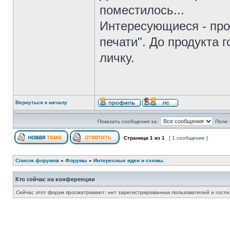
поместилось...
Интересующиеся - про
печати". До продукта 
личку.
Вернуться к началу
Показать сообщения за:
Поле 
Страница
1
из
1
[ 1 сообщение ]
Список форумов
»
Форумы
»
Интересные идеи и схемы.
Кто сейчас на конференции
Сейчас этот форум просматривают: нет зарегистрированных пользователей и гости: