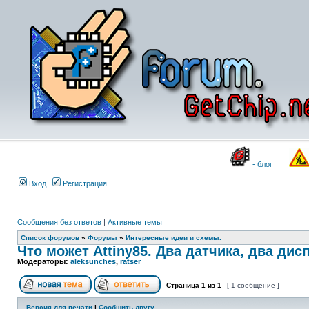
- блог
Вход
Регистрация
Сообщения без ответов
|
Активные темы
Список форумов
»
Форумы
»
Интересные идеи и схемы.
Что может Attiny85. Два датчика, два дис
Модераторы:
aleksunches
,
ratser
Страница
1
из
1
[ 1 сообщение ]
Версия для печати
|
Сообщить другу