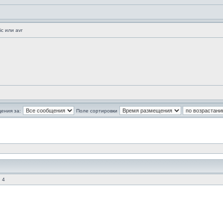
c или avr
ения за:
Поле сортировки
 4