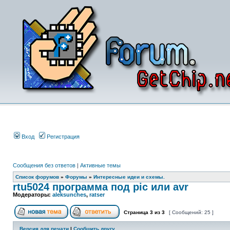
Вход
Регистрация
Сообщения без ответов
|
Активные темы
Список форумов
»
Форумы
»
Интересные идеи и схемы.
rtu5024 программа под pic или avr
Модераторы:
aleksunches
,
ratser
Страница
3
из
3
[ Сообщений: 25 ]
Версия для печати
|
Сообщить другу