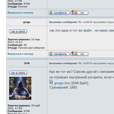
2011, 17:59
Сообщения:
3769
Откуда:
Россия
Вернуться к началу
grogo
Заголовок сообщения:
Re: rtu5024 программа под pi
так это один и тот же файл , ни каких им
Зарегистрирован:
14 мар
2013, 23:12
Сообщения:
34
Откуда:
Пензенская губерния
Вернуться к началу
SVN
Заголовок сообщения:
Re: rtu5024 программа под pi
Как же тот же? Совсем другой с миганием 
не отражает внутренний алгоритм, если 
grogo.hex
[549 байт]
Скачиваний: 1950
Зарегистрирован:
29 май
2011, 17:59
Сообщения:
3769
Откуда:
Россия