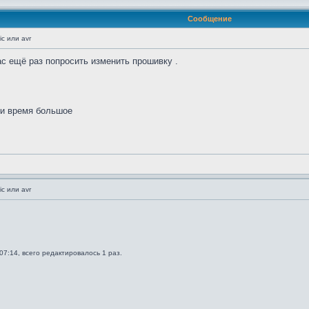
Сообщение
c или avr
с ещё раз попросить изменить прошивку .
а и время большое
c или avr
07:14, всего редактировалось 1 раз.