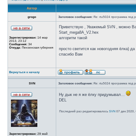
Автор
grogo
Заголовок сообщения:
Re: rtu5024 программа под pi
Приветствую , Уважемый SVN , можно Ва
Start_mega8A_V2.hex
алгоритм такой
Зарегистрирован:
14 мар
2013, 23:12
Сообщения:
34
Откуда:
Пензенская губерния
просто светится как новогодняя ёлка) д
спасибо Вам
Вернуться к началу
SVN
Заголовок сообщения:
Re: rtu5024 программа под pi
Ну дык не я же ёлку придумывал…
DEL
Последний раз редактировалось
SVN
07 дек 2020, 
Зарегистрирован:
29 май