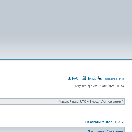
FAQ
Поиск
Пользователи
Текущее время: 08 авг 2026, 11:54
Часовой пояс: UTC + 3 часа [ Летнее время ]
На страницу
Пред.
1
,
2
,
3
Пред. тема
|
След. тема