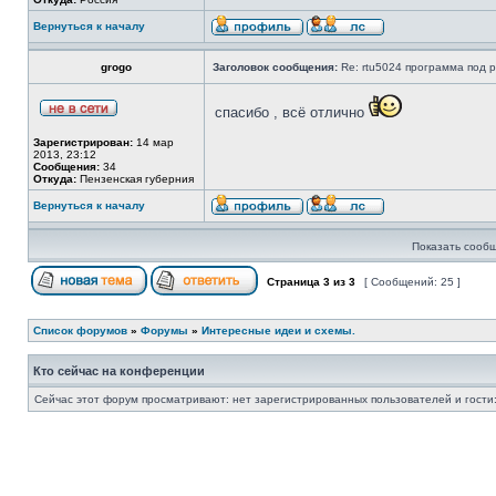
Вернуться к началу
grogo
Заголовок сообщения:
Re: rtu5024 программа под pi
спасибо , всё отлично
Зарегистрирован:
14 мар
2013, 23:12
Сообщения:
34
Откуда:
Пензенская губерния
Вернуться к началу
Показать сообщ
Страница
3
из
3
[ Сообщений: 25 ]
Список форумов
»
Форумы
»
Интересные идеи и схемы.
Кто сейчас на конференции
Сейчас этот форум просматривают: нет зарегистрированных пользователей и гости: