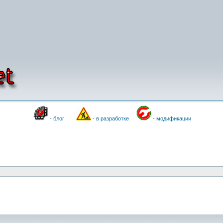
- блог
- в разработке
- модификации