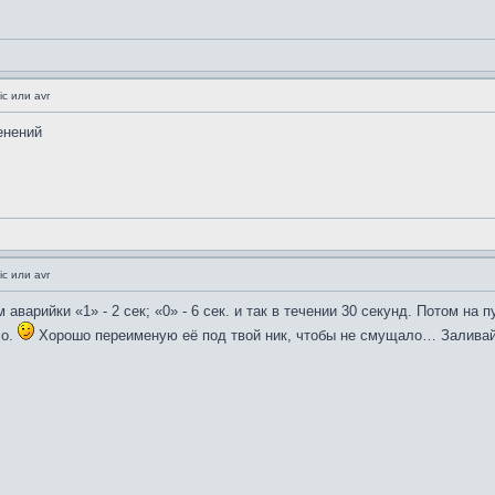
c или avr
енений
c или avr
аварийки «1» - 2 сек; «0» - 6 сек. и так в течении 30 секунд. Потом на 
чо.
Хорошо переименую её под твой ник, чтобы не смущало… Заливай 