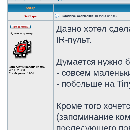
Автор
Заголовок сообщения:
IR-пульт брелок.
GetChiper
Давно хотел сдел
Администратор
IR-пульт.
Думается нужно б
Зарегистрирован:
15 май
- совсем маленьки
2011, 23:00
Сообщения:
1904
- побольше на Ti
Кроме того хочет
(запоминание ком
последующего пов