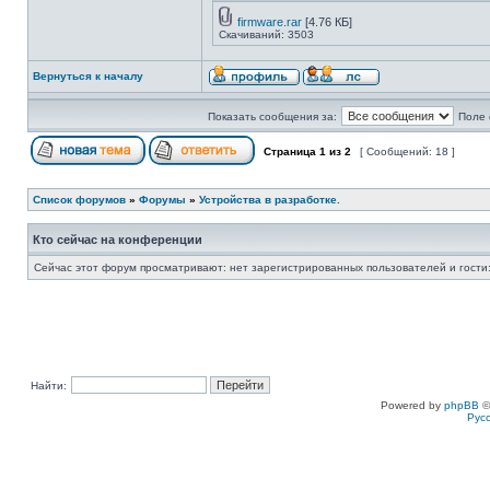
firmware.rar
[4.76 КБ]
Скачиваний: 3503
Вернуться к началу
Показать сообщения за:
Поле 
Страница
1
из
2
[ Сообщений: 18 ]
Список форумов
»
Форумы
»
Устройства в разработке.
Кто сейчас на конференции
Сейчас этот форум просматривают: нет зарегистрированных пользователей и гости:
Найти:
Powered by
phpBB
©
Рус