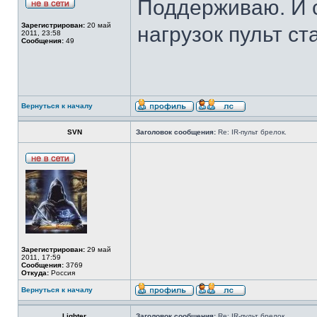
Поддерживаю. И 
Зарегистрирован:
20 май
нагрузок пульт с
2011, 23:58
Сообщения:
49
Вернуться к началу
SVN
Заголовок сообщения:
Re: IR-пульт брелок.
Зарегистрирован:
29 май
2011, 17:59
Сообщения:
3769
Откуда:
Россия
Вернуться к началу
Lighter
Заголовок сообщения:
Re: IR-пульт брелок.