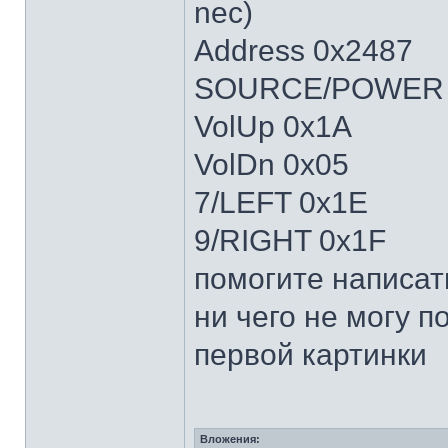
nec)
Address 0x2487
SOURCE/POWER 
VolUp 0x1A
VolDn 0x05
7/LEFT 0x1E
9/RIGHT 0x1F
помогите написать
ни чего не могу п
первой картинки
Вложения: