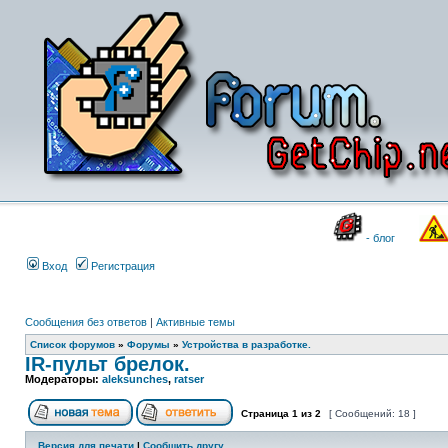
- блог
Вход
Регистрация
Сообщения без ответов
|
Активные темы
Список форумов
»
Форумы
»
Устройства в разработке.
IR-пульт брелок.
Модераторы:
aleksunches
,
ratser
Страница
1
из
2
[ Сообщений: 18 ]
Версия для печати
|
Сообщить другу