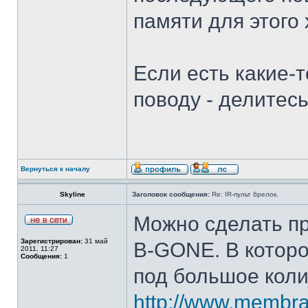
памяти для этого х
Если есть какие-
поводу - делитесь
Вернуться к началу
Skyline
Заголовок сообщения:
Re: IR-пульт брелок.
Можно сделать п
Зарегистрирован:
31 май
B-GONE. В которо
2011, 11:27
Сообщения:
1
под большое коли
http://www.membran