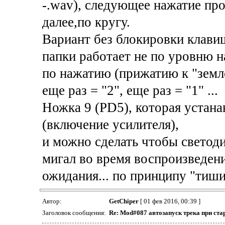
-.wav), следующее нажатие про
далее,по кругу.
Вариант без блокировки клавиш
папки работает не по уровню н
по нажатию (прижатию к "земле
еще раз = "2", еще раз = "1" ...
Ножка 9 (PD5), которая устана
(включение усилителя),
и можно сделать чтобы светод
мигал во время воспроизведен
ожидания... по принципу "тиши
Автор:
GetChiper
[ 01 фев 2016, 00:39 ]
Заголовок сообщения:
Re:
Mod
#
087
автозапуск трека при ста