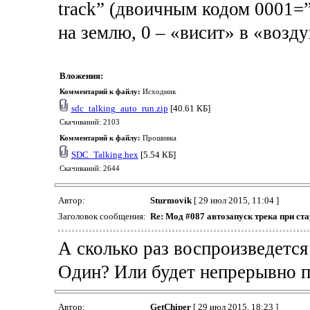
track” (двоичным кодом 0001=”A
на землю, 0 – «висит» в «возду
Вложения:
Комментарий к файлу:
Исходник
sdc_talking_auto_run.zip
[40.61 КБ]
Скачиваний: 2103
Комментарий к файлу:
Прошивка
SDC_Talking.hex
[5.54 КБ]
Скачиваний: 2644
Автор:
Sturmovik
[ 29 июл 2015, 11:04 ]
Заголовок сообщения:
Re: Мод #
087
автозапуск трека при ста
А сколько раз воспроизведется
Один? Или будет непрерывно по
Автор:
GetChiper
[ 29 июл 2015, 18:23 ]