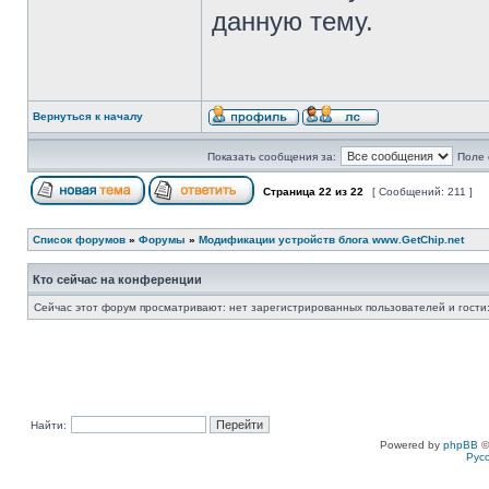
данную тему.
Вернуться к началу
Показать сообщения за:
Поле 
Страница
22
из
22
[ Сообщений: 211 ]
Список форумов
»
Форумы
»
Модификации устройств блога www.GetChip.net
Кто сейчас на конференции
Сейчас этот форум просматривают: нет зарегистрированных пользователей и гости:
Найти:
Powered by
phpBB
©
Рус