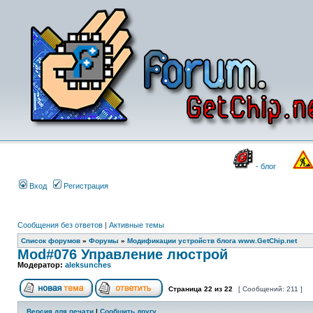
- блог
Вход
Регистрация
Сообщения без ответов
|
Активные темы
Список форумов
»
Форумы
»
Модификации устройств блога www.GetChip.net
Mod#076 Управление люстрой
Модератор:
aleksunches
Страница
22
из
22
[ Сообщений: 211 ]
Версия для печати
|
Сообщить другу