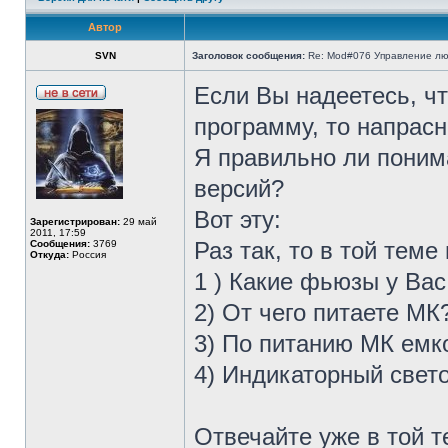
Автор
SVN
Заголовок сообщения:
Re: Mod#076 Управление л
Если Вы надеетесь, ч
программу, то напрасно
Я правильно ли поним
версий?
Вот эту:
Зарегистрирован:
29 май
2011, 17:59
Раз так, то в той те
Сообщения:
3769
Откуда:
Россия
1 ) Какие фьюзы у Ва
2) От чего питаете МК
3) По питанию МК емк
4) Индикаторный свет
Отвечайте уже в той т