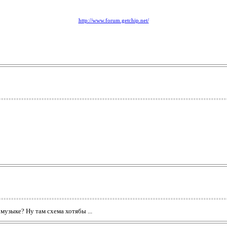
http://www.forum.getchip.net/
музыке? Ну там схема хотябы ...