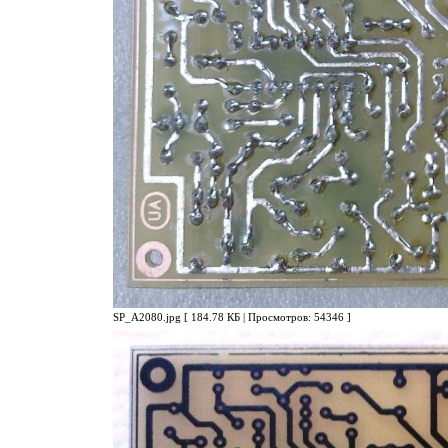
SP_A2080.jpg [ 184.78 КБ | Просмотров: 54346 ]