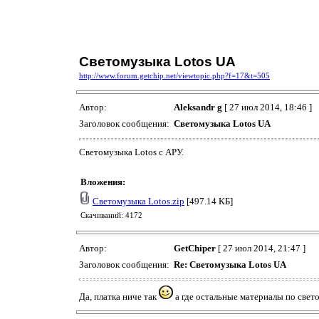
Светомузыка Lotos UA
http://www.forum.getchip.net/viewtopic.php?f=17&t=505
Автор:
Aleksandr g
[ 27 июл 2014, 18:46 ]
Заголовок сообщения:
Светомузыка Lotos UA
Светомузыка Lotos с АРУ.
Вложения:
Светомузыка Lotos.zip
[497.14 КБ]
Скачиваний: 4172
Автор:
GetChiper
[ 27 июл 2014, 21:47 ]
Заголовок сообщения:
Re: Светомузыка Lotos UA
Да, платка ниче так
а где остальные материалы по свето