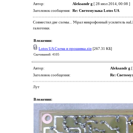
Автор:
Aleksandr g
[ 28 июл 2014, 00:08 ]
Заголовок сообщения:
Re: Светомузыка Lotos UA
Совместил две схемы... Убрал микрофонный усилитель наLM
галогенки.
Вложения:
Lotos UA Схема и прошивка.zip
[267.31 КБ]
Скачиваний: 4105
Автор:
Aleksandr g
[
Заголовок сообщения:
Re: Светому
Лут
Вложения: