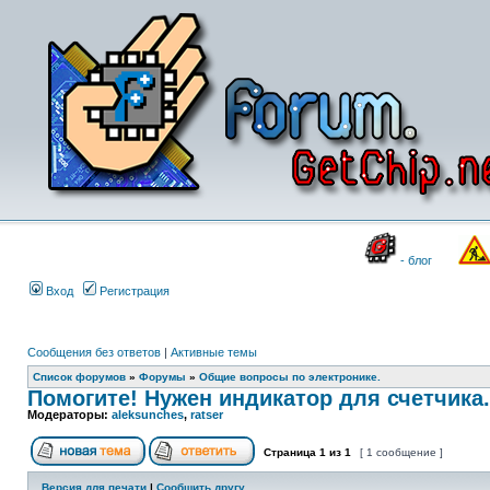
- блог
Вход
Регистрация
Сообщения без ответов
|
Активные темы
Список форумов
»
Форумы
»
Общие вопросы по электронике.
Помогите! Нужен индикатор для счетчика.
Модераторы:
aleksunches
,
ratser
Страница
1
из
1
[ 1 сообщение ]
Версия для печати
|
Сообщить другу