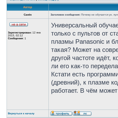
Автор
Санёк
Заголовок сообщения:
Почему не обучается ун. пул
Универсальный обучае
только с пультов от ст
Зарегистрирован:
12 янв
2015, 02:12
Сообщения:
1
плазмы Panasonic и бл
такая? Может на совр
другой частоте идёт, 
ли его как-то передела
Кстати есть программ
(древний), к плазме к
работает. В чём может
Вернуться к началу