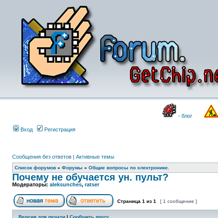
- блог
Вход
Регистрация
Сообщения без ответов
|
Активные темы
Список форумов
»
Форумы
»
Общие вопросы по электронике.
Почему не обучается ун. пульт?
Модераторы:
aleksunches
,
ratser
Страница
1
из
1
[ 1 сообщение ]
Версия для печати
|
Сообщить другу