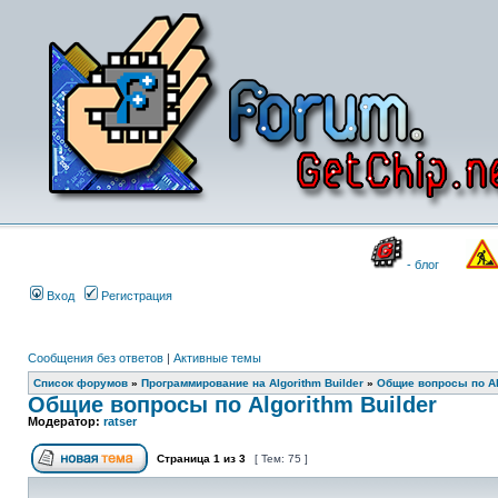
- блог
Вход
Регистрация
Сообщения без ответов
|
Активные темы
Список форумов
»
Программирование на Algorithm Builder
»
Общие вопросы по Alg
Общие вопросы по Algorithm Builder
Модератор:
ratser
Страница
1
из
3
[ Тем: 75 ]