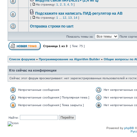
Модуль связи nRF24L01+ (2,4 МГц)
[
На страницу:
1
,
2
,
3
,
4
,
5
]
Подскажите как написать ПИД-регулятор на АВ
[
На страницу:
1
...
12
,
13
,
14
]
Отправка строки по uart
Показать темы за:
Поле сорти
Страница
1
из
3
[ Тем: 75 ]
Список форумов
»
Программирование на Algorithm Builder
»
Общие вопросы по Alg
Кто сейчас на конференции
Сейчас этот форум просматривают: нет зарегистрированных пользователей и гости:
Непрочитанные сообщения
Нет непрочитанных с
Непрочитанные сообщения [ Популярная тема ]
Нет непрочитанных со
Непрочитанные сообщения [ Тема закрыта ]
Нет непрочитанных со
Найти:
Powered by
phpBB
©
Рус