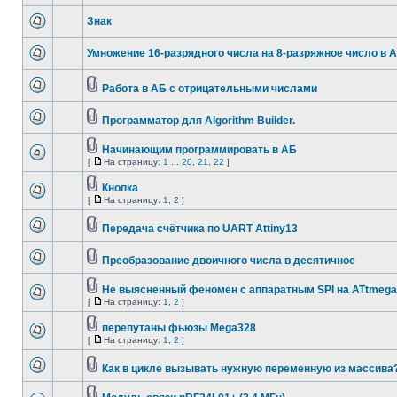
Знак
Умножение 16-разрядного числа на 8-разряжное число в А
Работа в АБ с отрицательными числами
Программатор для Algorithm Builder.
Начинающим программировать в АБ
[
На страницу:
1
...
20
,
21
,
22
]
Кнопка
[
На страницу:
1
,
2
]
Передача счётчика по UART Attiny13
Преобразование двоичного числа в десятичное
Не выясненный феномен с аппаратным SPI на ATtmeg
[
На страницу:
1
,
2
]
перепутаны фьюзы Mega328
[
На страницу:
1
,
2
]
Как в цикле вызывать нужную переменную из массива