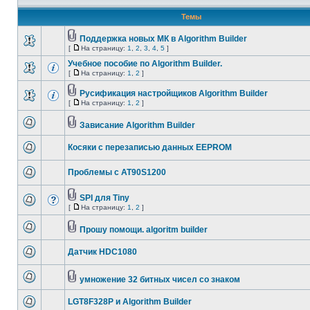
Темы
Поддержка новых МК в Algorithm Builder
[
На страницу:
1
,
2
,
3
,
4
,
5
]
Учебное пособие по Algorithm Builder.
[
На страницу:
1
,
2
]
Русификация настройщиков Algorithm Builder
[
На страницу:
1
,
2
]
Зависание Algorithm Builder
Косяки с перезаписью данных EEPROM
Проблемы с AT90S1200
SPI для Tiny
[
На страницу:
1
,
2
]
Прошу помощи. algoritm builder
Датчик HDC1080
умножение 32 битных чисел со знаком
LGT8F328P и Algorithm Builder