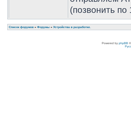
(позвонить по
случае.
Список форумов
»
Форумы
»
Устройства в разработке.
SVN
Заголовок сообщения:
Re: GSM-устройс
Powered by
phpBB
©
Рус
ramzes1903
Заголовок сообщения:
Re: GSM-устройс
SVN-как обещ
https://www.yo
e=youtu.be
SVN
Заголовок сообщения:
Re: GSM-устройс