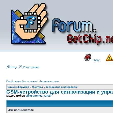
- блог
Вход
Регистрация
Сообщения без ответов
|
Активные темы
Список форумов
»
Форумы
»
Устройства в разработке.
GSM-устройство для сигнализации и упр
Модераторы:
aleksunches
,
ratser
Имя пользователя: