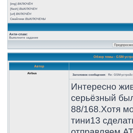
[img]
ВКЛЮЧЁН
[flash]
ВЫКЛЮЧЕН
[url]
ВКЛЮЧЁН
Смайлики
ВЫКЛЮЧЕНЫ
Анти-спам:
Выполните задание
Обзор темы - GSM-устр
Автор
Airbus
Заголовок сообщения:
Re: GSM-устройс
Интересно жив
серьёзный был
88/168.Хотя м
тини13 сделат
отправляем А