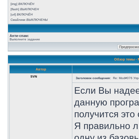
[img]
ВКЛЮЧЁН
[flash]
ВЫКЛЮЧЕН
[url]
ВКЛЮЧЁН
Смайлики
ВЫКЛЮЧЕНЫ
Анти-спам:
Выполните задание
Обзор темы -
Автор
SVN
Заголовок сообщения:
Re: Mod#076 Уп
Если Вы надее
данную програм
получится это 
Я правильно л
одну из базов