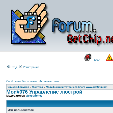
- блог
Вход
Регистрация
Сообщения без ответов
|
Активные темы
Список форумов
»
Форумы
»
Модификации устройств блога www.GetChip.net
Mod#076 Управление люстрой
Модераторы:
aleksunches
Имя пользователя: