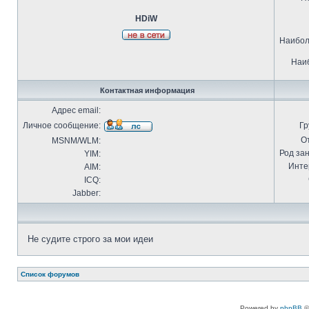
HDiW
Наибол
Наиб
Контактная информация
Адрес email:
Личное сообщение:
Гр
О
MSNM/WLM:
Род за
YIM:
Инте
AIM:
ICQ:
Jabber:
Не судите строго за мои идеи
Список форумов
Powered by
phpBB
©