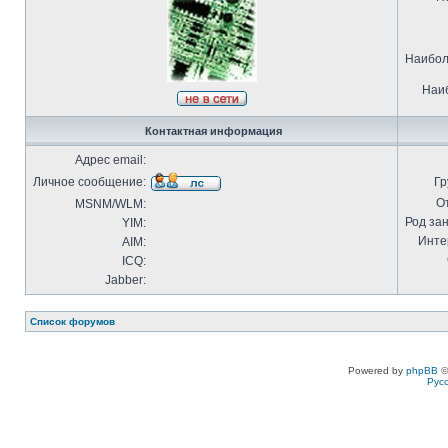
Наибол
Наиб
Контактная информация
Адрес email:
Личное сообщение:
Гр
О
MSNM/WLM:
Род за
YIM:
Инте
AIM:
ICQ:
Jabber:
Список форумов
Powered by
phpBB
©
Рус