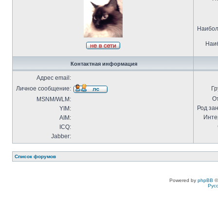
Наибол
Наиб
Контактная информация
Адрес email:
Личное сообщение:
Гр
О
MSNM/WLM:
Род за
YIM:
Инте
AIM:
ICQ:
Jabber:
Список форумов
Powered by
phpBB
©
Рус