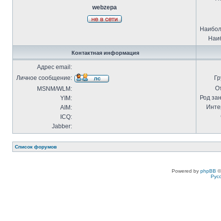
webzepa
Наибол
Наиб
Контактная информация
Адрес email:
Личное сообщение:
Гр
О
MSNM/WLM:
Род за
YIM:
Инте
AIM:
ICQ:
Jabber:
Список форумов
Powered by
phpBB
©
Рус