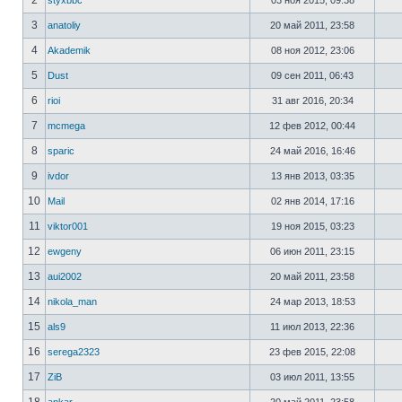
2
styxbbc
03 ноя 2015, 09:38
3
anatoliy
20 май 2011, 23:58
4
Akademik
08 ноя 2012, 23:06
5
Dust
09 сен 2011, 06:43
6
rioi
31 авг 2016, 20:34
7
mcmega
12 фев 2012, 00:44
8
sparic
24 май 2016, 16:46
9
ivdor
13 янв 2013, 03:35
10
Mail
02 янв 2014, 17:16
11
viktor001
19 ноя 2015, 03:23
12
ewgeny
06 июн 2011, 23:15
13
aui2002
20 май 2011, 23:58
14
nikola_man
24 мар 2013, 18:53
15
als9
11 июл 2013, 22:36
16
serega2323
23 фев 2015, 22:08
17
ZiB
03 июл 2011, 13:55